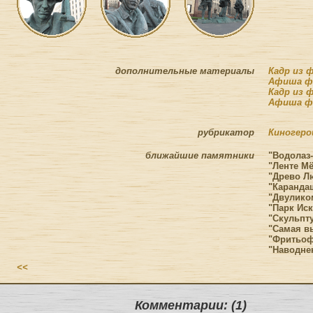
дополнительные материалы
Кадр из 
Афиша ф
Кадр из 
Афиша фи
рубрикатор
Киногеро
ближайшие памятники
"Водолаз-
"Ленте Мё
"Древо Л
"Карандаш
"Двуликом
"Парк Иск
"Скульпт
"Самая в
"Фритьоф
"Наводнен
<<
Комментарии: (1)