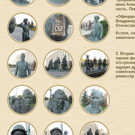
жена Алек
честь. П
«Офицеры
Владимир
Отечеств
Кстати, с
химическо
2. Вторая
героев ф
отступлен
идущих др
советски
режиссёр