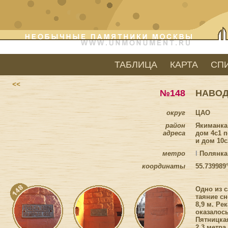
ТАБЛИЦА
КАРТА
СП
<<
№148
НАВОД
округ
ЦАО
район
Якиманка
адреса
дом 4с1 
и дом 10
метро
I
Полянка
координаты
55.739989
Одно из 
таяние с
8,9 м. Ре
оказалось
Пятницка
2,3 метра