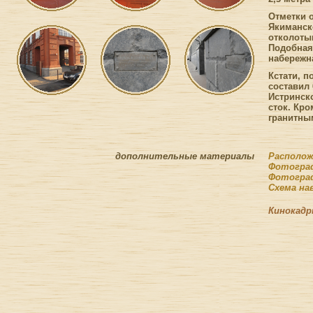
Отметки 
Якиманск
отколотым
Подобная
набережна
Кстати, п
составил 
Истринск
сток. Кро
гранитны
дополнительные материалы
Располож
Фотограф
Фотограф
Схема на
Кинокадр