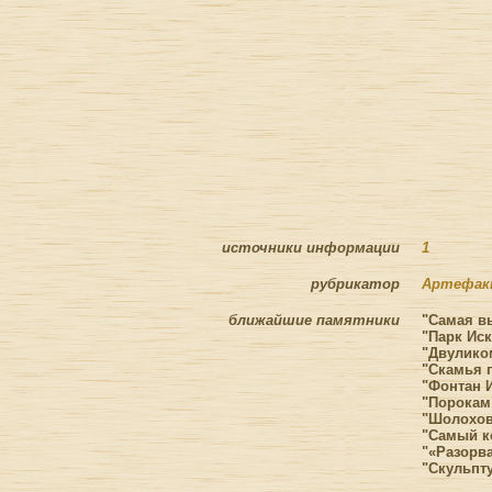
источники информации
1
рубрикатор
Артефа
ближайшие памятники
"Самая в
"Парк Иск
"Двуликом
"Скамья 
"Фонтан И
"Порокам"
"Шолохов
"Самый к
"«Разорв
"Скульпт