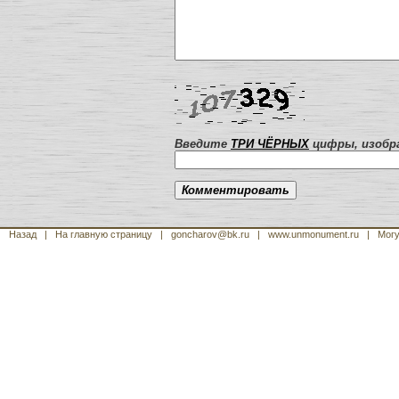
Введите
ТРИ ЧЁРНЫХ
цифры, изобра
Назад
|
На главную страницу
| goncharov@bk.ru
| www.unmonument.ru
|
Могу