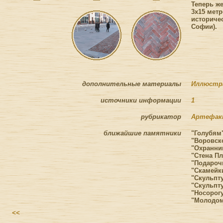
Теперь ж
3х15 мет
историче
Софии).
дополнительные материалы
Иллюстра
источники информации
1
рубрикатор
Артефа
ближайшие памятники
"Голубям"
"Воровск
"Охранник
"Стена Пл
"Подароч
"Скамейки
"Скульпту
"Скульпт
"Носорогу
"Молодому
<<