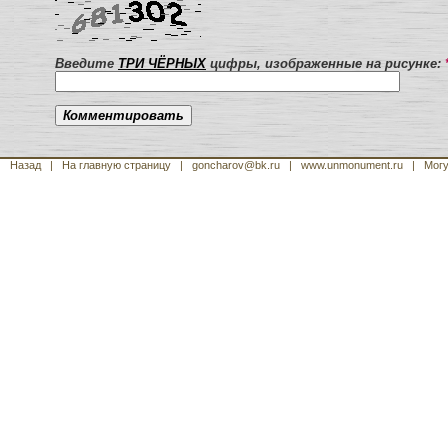
Введите
ТРИ ЧЁРНЫХ
цифры, изображенные на рисунке:
Назад
|
На главную страницу
| goncharov@bk.ru
| www.unmonument.ru
|
Могу