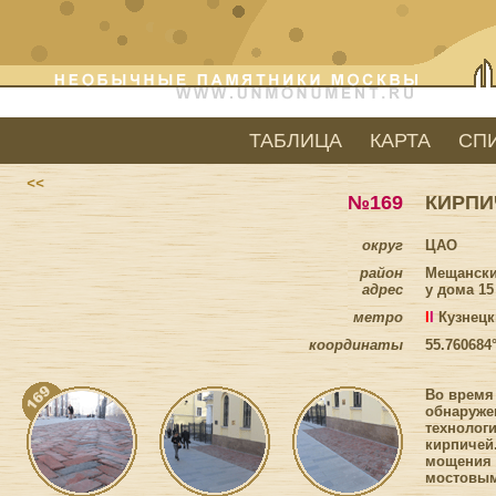
ТАБЛИЦА
КАРТА
СП
<<
№169
КИРПИ
округ
ЦАО
район
Мещанск
адрес
у дома 1
метро
I
I
Кузнецк
координаты
55.760684
Во время
обнаружен
технолог
кирпичей
мощения 
мостовым