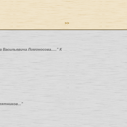
>>
а Васильевича Ломоносова....." К
мятников..."