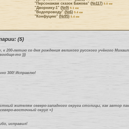
"Персонажам сказок Бажова" (
№117
)
5.0 км
"Дворнику-1" (
№9
)
5.1 км
"Водопроводу" (
№6
)
5.4 км
"Конфуцию" (
№95
)
5.4 км
арии: (5)
ду, к 200-летию со дня рождения великого русского учёного Михаил
вообще-то )))
чно 300! Исправлю!
вестный жителям северо-западного округа столицы, как автор па
северо-восточный округ =)
ибо, исправил!