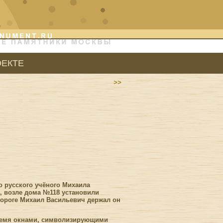
ОЕКТЕ
>>
го русского учёного Михаила
, возле дома №118 установили
ороге Михаил Васильевич держал он
тремя окнами, символизирующими