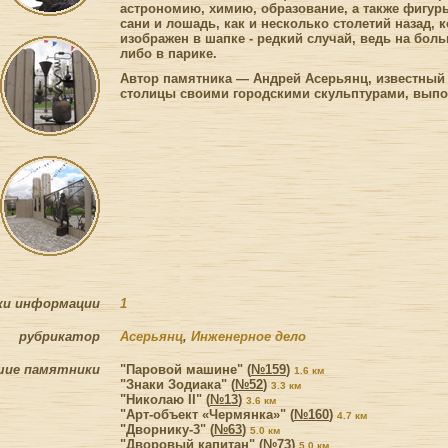
астрономию, химию, образование, а также фигур
сани и лошадь, как и несколько столетий назад, 
изображен в шапке - редкий случай, ведь на бол
либо в парике.
Автор памятника — Андрей Асерьянц, известный
столицы своими городскими скульптурами, выпо
ки информации
1
рубрикатор
Асерьянц
,
Инженерное дело
шие памятники
"Паровой машине" (
№159
)
1.6 км
"Знаки Зодиака" (
№52
)
3.3 км
"Николаю II" (
№13
)
3.6 км
"Арт-объект «Чермянка»" (
№160
)
4.7 км
"Дворнику-3" (
№63
)
5.0 км
"Дворовый капитан" (
№73
)
5.0 км