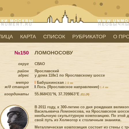
ЛИЦА
КАРТА
СПИСОК
РУБРИКАТОР
О ПР
№150
ЛОМОНОСОВУ
округ
СВАО
район
Ярославский
адрес
у дома 118к1 по Ярославскому шоссе
метро
I
Бабушкинская
2.9 км
ж/д станция
I
Лось (Ярославское направление)
1.4 км
координаты
55.868431°N, 37.709863°E
(G)
(Я)
В 2011 году, к 300-летию со дня рождения велико
Васильевича Ломоносова, на Ярославском шоссе
необычную скульптурную композицию. По этой д
свой путь из Холмогор к столичным знаниям.
Металлическая композиция состоит из стены с 