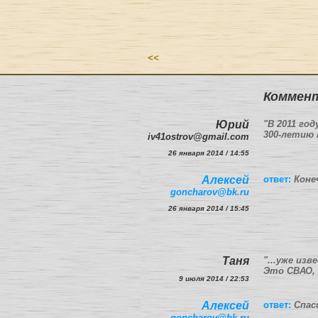
<<
Коммент
Юрий
"В 2011 го
300-летию 
iv41ostrov@gmail.com
26 января 2014 / 14:55
Алексей
ответ:
Коне
goncharov@bk.ru
26 января 2014 / 15:45
Таня
"...уже из
Это СВАО, 
9 июля 2014 / 22:53
Алексей
ответ:
Спас
goncharov@bk.ru