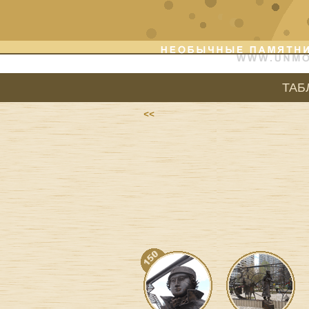
ТАБ
<<