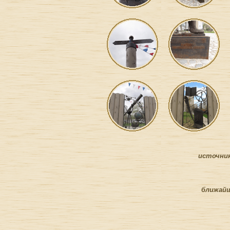
источни
ближай