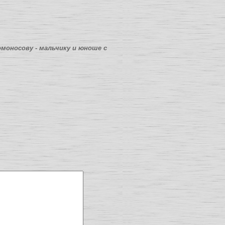
моносову - мальчику и юноше с