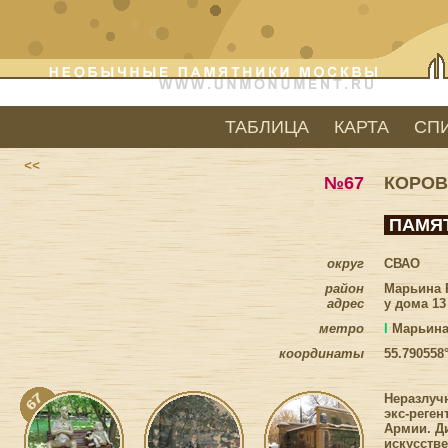
ТАБЛИЦА
КАРТА
СП
<<
№67
КОРОВ
ПАМЯТ
округ
СВАО
район
Марьина 
адрес
у дома 1
метро
I
Марьина
координаты
55.790558
Неразлучн
экс-реген
Армии. Д
искусстве