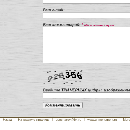
Ваш e-mail:
Ваш комментарий:
*
обязательный пункт
Введите
ТРИ ЧЁРНЫХ
цифры, изображенные
Назад
|
На главную страницу
| goncharov@bk.ru
| www.unmonument.ru
|
Могу