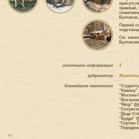
присутст
трамвай,
сюжетами 
Булгаков
Первой с
подстанц
См. такж
Булгаков
источники информации
1
рубрикатор
Животны
ближайшие памятники
"Студенту
"Кивину" 
"Москва-П
"Вокзала
"Яйцу" (
№
"Сочувств
"Дяде Стё
"Будде" (
"Сергею О
"Передви
<<