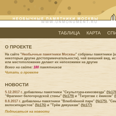
ТАБЛИЦА
КАРТА
СП
О ПРОЕКТЕ
Н
а сайте "
Необычные памятники Москвы
" собраны памятники (а
некоторые другие достопримечательности), чей внешний вид, и
или местоположение делают их непохожими на другие
Всего на сайте:
180
памятников
Читать о проекте
НОВОСТИ
5.12.2017 г.
добавлены памятники "Скульптура-кинозвезда" (
№17
"Фрагмент белогородской стены" (
№179
) и "Тигрятам с ёжиком" (
8.8.2017 г.
добавлены памятники "Влюблённой паре" (
№175
), "Се
велосипедистов" (
№176
) и "Трём девушкам" (
№177
)
Подписаться на новости