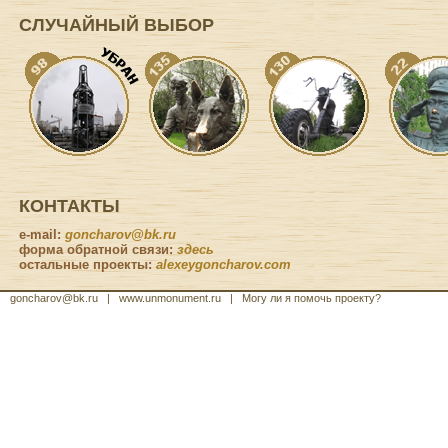
СЛУЧАЙНЫЙ ВЫБОР
КОНТАКТЫ
e-mail:
goncharov@bk.ru
форма обратной связи
:
здесь
остальные проекты
:
alexeygoncharov.com
goncharov@bk.ru
| www.unmonument.ru
|
Могу ли я помочь проекту?